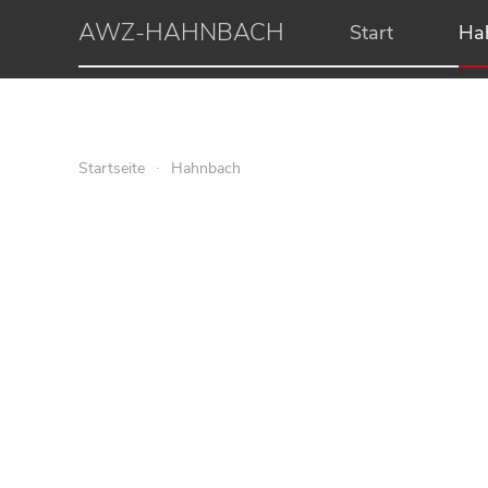
AWZ-HAHNBACH
Start
Ha
Startseite
Hahnbach