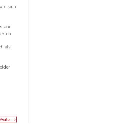
 um sich
rstand
erten.
ch als
eider
Weiter