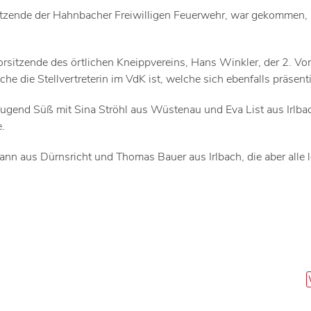
sitzende der Hahnbacher Freiwilligen Feuerwehr, war gekommen,
sitzende des örtlichen Kneippvereins, Hans Winkler, der 2. Vo
die Stellvertreterin im VdK ist, welche sich ebenfalls präsenti
jugend Süß mit Sina Ströhl aus Wüstenau und Eva List aus Irlba
e.
n aus Dürnsricht und Thomas Bauer aus Irlbach, die aber alle l