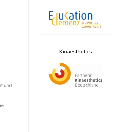
Kinaesthetics
nt und
ie