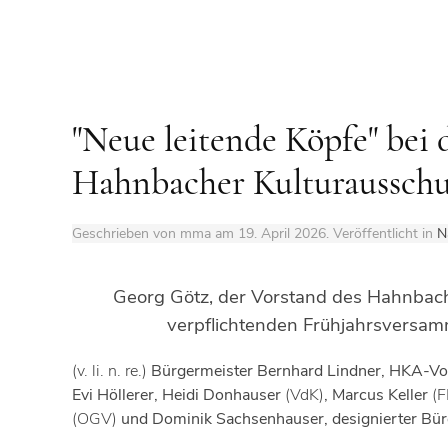
"Neue leitende Köpfe" bei
Hahnbacher Kulturausschus
Geschrieben von mma am
19. April 2026
. Veröffentlicht in
N
Georg Götz, der Vorstand des Hahnbacher
verpflichtenden Frühjahrsversamm
(v. li. n. re.)
Bürgermeister Bernhard Lindner, HKA-Vo
Evi Höllerer, Heidi Donhauser
(VdK)
, Marcus Keller
(F
(OGV)
und Dominik Sachsenhauser,
designierter Bü