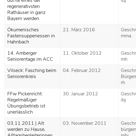
dürfte eines der
ibj
regenerativsten
Rathäuser in ganz
Bayern werden
Ökumenisches
21. März 2016
Geschr
Fastensuppenessen in
mma
Hahnbach
14. Amberger
11. Oktober 2012
Geschr
Seniorentage im ACC
mh
Vilseck: Fasching beim
04. Februar 2012
Geschr
Seniorenkreis
Bürgerr
rh
FFw Pickenricht:
30. Januar 2012
Geschr
Regelmäßiger
ibj
Übungsbetrieb ist
unerlässlich
03.11.2011 | Alt
03. November 2011
Geschr
werden zu Hause,
bürgerr
Alltagsbegleiterinnen
mhi