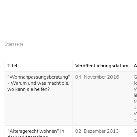
Startseite
Titel
Veröffentlichungsdatum
A
"Wohnanpassungsberatung"
04. November 2016
G
- Warum und was macht die,
J
wo kann sie helfen?
W
ä
M
d
W
e
"Altersgerecht wohnen" in
02. Dezember 2013
G