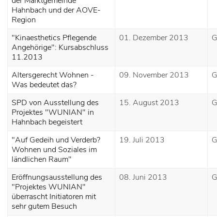
der Marktgemeinde
Hahnbach und der AOVE-
Region
"Kinaesthetics Pflegende
01. Dezember 2013
G
Angehörige": Kursabschluss
11.2013
Altersgerecht Wohnen -
09. November 2013
G
Was bedeutet das?
SPD von Ausstellung des
15. August 2013
G
Projektes "WUNIAN" in
Hahnbach begeistert
"Auf Gedeih und Verderb?
19. Juli 2013
G
Wohnen und Soziales im
ländlichen Raum"
Eröffnungsausstellung des
08. Juni 2013
G
"Projektes WUNIAN"
überrascht Initiatoren mit
sehr gutem Besuch