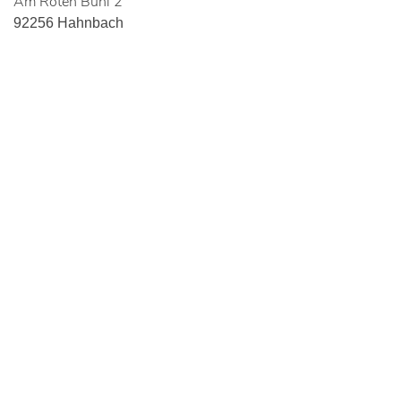
Am Roten Bühl 2
92256 Hahnbach