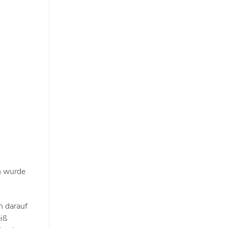
n wurde
h darauf
eiß