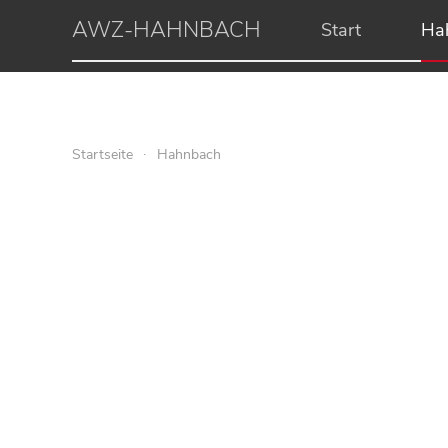
AWZ-HAHNBACH
Start
Ha
Startseite
Hahnbach