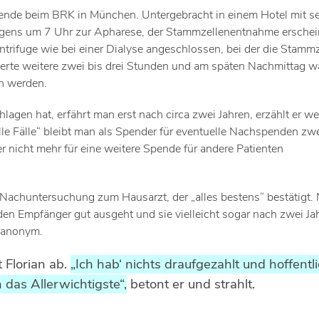
ende beim BRK in München. Untergebracht in einem Hotel mit se
orgens um 7 Uhr zur Apharese, der Stammzellenentnahme erschei
entrifuge wie bei einer Dialyse angeschlossen, bei der die Stamm
erte weitere zwei bis drei Stunden und am späten Nachmittag wa
en werden.
gen hat, erfährt man erst nach circa zwei Jahren, erzählt er wei
alle Fälle“ bleibt man als Spender für eventuelle Nachspenden zwe
er nicht mehr für eine weitere Spende für andere Patienten
 Nachuntersuchung zum Hausarzt, der „alles bestens“ bestätigt.
r den Empfänger gut ausgeht und sie vielleicht sogar nach zwei J
s anonym.
 Florian ab.
„Ich hab‘ nichts draufgezahlt und hoffentli
 das Allerwichtigste“,
betont er und strahlt.