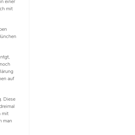
in einer
ch mit
eben
 München
ntgt,
 noch
klärung
hen auf
. Diese
dreimal
 mit
nn man