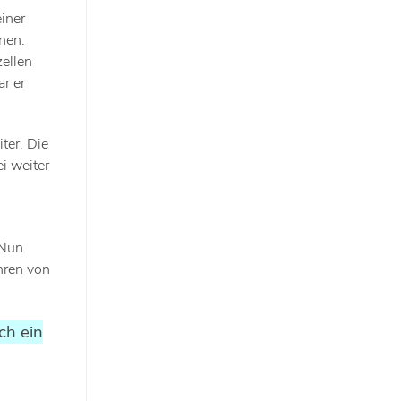
iner
nen.
zellen
r er
ter. Die
i weiter
 Nun
ahren von
ch ein