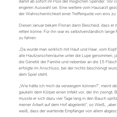
damit ab sofort im Pool der möglichen Spender. Vor ci
engeren Auswahl sei. Eine weitere vom Hausarzt gez
der Wahrscheinlichkeit einer Trefferquote von eins zu
Diesen Januar bekam Florian dann Bescheid, dass er 
retten könne. Für ihn war es selbstverständlich la
zu fahren.
„Da wurde man wirklich mit Haut und Haar, vom Kopf bi
alle Hautzwischenräume unter die Lupe genommen, ja
die Genetik der Familie und nebenbei an die 15 Fläs
erfolgte im Anschluss, bei der nichts beschönigt wu
dem Spiel steht.
„Wie hätte ich mich da verweigern können?“, meint d
gaukeln dem Körper einen Infekt vor, der ihn zwingt,
musste er sich dazu vier Tage lang in den Bauch spri
meiner Arbeit auf dem Hof abgelenkt“, so Weiß, „ab
weiß, dass der wartende Empfänger von allem abgesch