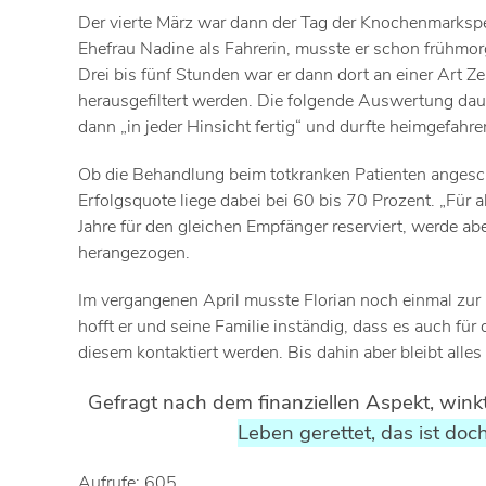
Der vierte März war dann der Tag der Knochenmarksp
Ehefrau Nadine als Fahrerin, musste er schon frühm
Drei bis fünf Stunden war er dann dort an einer Art Z
herausgefiltert werden. Die folgende Auswertung dau
dann „in jeder Hinsicht fertig“ und durfte heimgefahr
Ob die Behandlung beim totkranken Patienten angeschla
Erfolgsquote liege dabei bei 60 bis 70 Prozent. „Für 
Jahre für den gleichen Empfänger reserviert, werde ab
herangezogen.
Im vergangenen April musste Florian noch einmal zur
hofft er und seine Familie inständig, dass es auch fü
diesem kontaktiert werden. Bis dahin aber bleibt alle
Gefragt nach dem finanziellen Aspekt, winkt
Leben gerettet, das ist doch
Aufrufe: 605