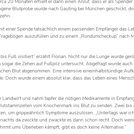
rca 20 Monaten erhielt er dann einen Anruf, dass er als Spender 
ogene Blutprobe wurde nach Gauting bei München geschickt, do
 zehn.
mit einer Spende tatsächlich einem passenden Empfänger das L
nge Fragebögen auszufüllen und zu einem „Rundumcheckup“ nach
s Fuß visitiert“ erzählt Florian. Nicht nur die Lunge wurde gerö
 sogar die Zehen auf Fußpilz untersucht. Abgefragt wurde auch
chchen Blut abgenommen. Eine intensive eineinhalbstündige Auf
rde. Doch wurde einem absolut klar, dass das Leben eines Mensc
er Landwirt und nahm tapfer die nötigen Medikamente in Empfang
 Blutstammzellen vom Knochenmark ins Blut zu senden. Zwei bis 
tzen, um grippeähnlich Symptome auszulösen. „Untertags war ich
er nachts da zwickte und zwackte es dann schon recht. Doch we
irmt ums Überleben kämpft, gibt es doch keine Alternative.“