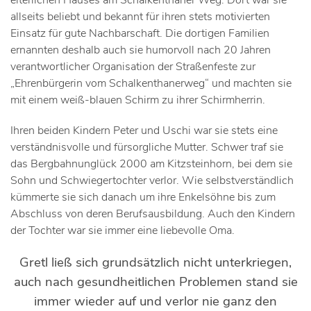
elterlichen Hauses am Schalkenthaner Weg. Dort war sie
allseits beliebt und bekannt für ihren stets motivierten
Einsatz für gute Nachbarschaft. Die dortigen Familien
ernannten deshalb auch sie humorvoll nach 20 Jahren
verantwortlicher Organisation der Straßenfeste zur
„Ehrenbürgerin vom Schalkenthanerweg“ und machten sie
mit einem weiß-blauen Schirm zu ihrer Schirmherrin.
Ihren beiden Kindern Peter und Uschi war sie stets eine
verständnisvolle und fürsorgliche Mutter. Schwer traf sie
das Bergbahnunglück 2000 am Kitzsteinhorn, bei dem sie
Sohn und Schwiegertochter verlor. Wie selbstverständlich
kümmerte sie sich danach um ihre Enkelsöhne bis zum
Abschluss von deren Berufsausbildung. Auch den Kindern
der Tochter war sie immer eine liebevolle Oma.
Gretl ließ sich grundsätzlich nicht unterkriegen,
auch nach gesundheitlichen Problemen stand sie
immer wieder auf und verlor nie ganz den