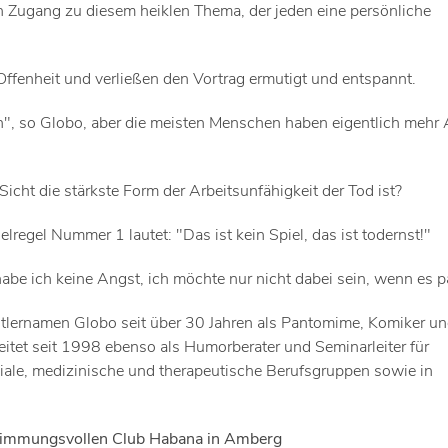
n Zugang zu diesem heiklen Thema, der jeden eine persönliche
Offenheit und verließen den Vortrag ermutigt und entspannt.
n", so Globo, aber die meisten Menschen haben eigentlich mehr
icht die stärkste Form der Arbeitsunfähigkeit der Tod ist?
lregel Nummer 1 lautet: "Das ist kein Spiel, das ist todernst!"
abe ich keine Angst, ich möchte nur nicht dabei sein, wenn es pa
stlernamen Globo seit über 30 Jahren als Pantomime, Komiker u
itet seit 1998 ebenso als Humorberater und Seminarleiter für
iale, medizinische und therapeutische Berufsgruppen sowie in
stimmungsvollen Club Habana in Amberg