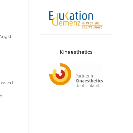
 Angst
Kinaesthetics
ssiert!"
nd