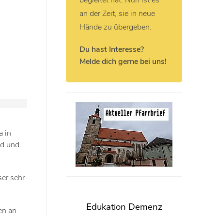
begleitet hat. Nun ist es
an der Zeit, sie in neue
Hände zu übergeben.
Du hast Interesse?
Melde dich gerne bei uns!
a in
od und
er sehr
Edukation Demenz
en an