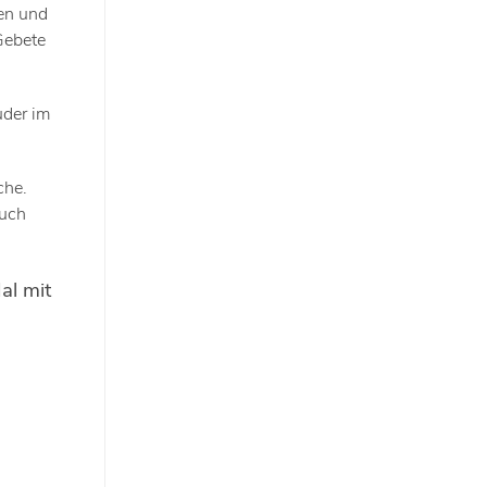
en und
Gebete
uder im
che.
Auch
al mit