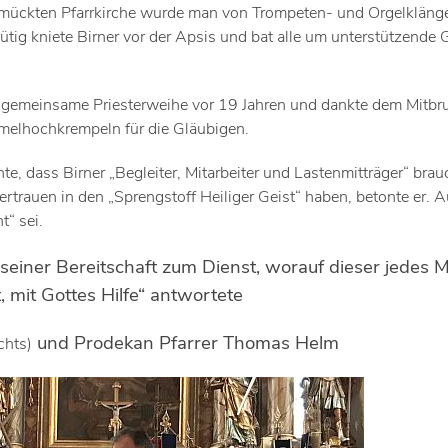
chmückten Pfarrkirche wurde man von Trompeten- und Orgelkläng
g kniete Birner vor der Apsis und bat alle um unterstützende 
e gemeinsame Priesterweihe vor 19 Jahren und dankte dem Mitbr
rmelhochkrempeln für die Gläubigen.
e, dass Birner „Begleiter, Mitarbeiter und Lastenmitträger“ brau
rtrauen in den „Sprengstoff Heiliger Geist“ haben, betonte er. 
t“ sei.
 seiner Bereitschaft zum Dienst, worauf dieser jedes M
t, mit Gottes Hilfe“ antwortete
und Prodekan Pfarrer Thomas Helm
chts)