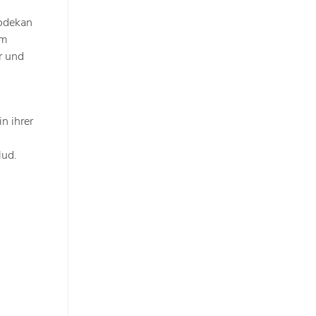
rodekan
lm
r und
n ihrer
lud.