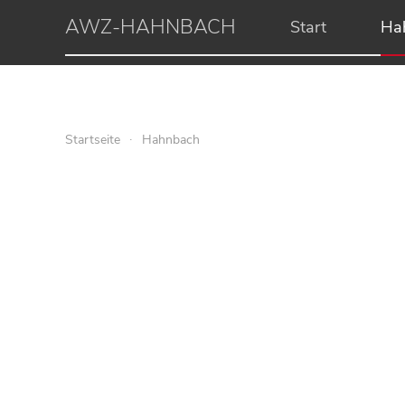
AWZ-HAHNBACH
Start
Ha
Startseite
Hahnbach