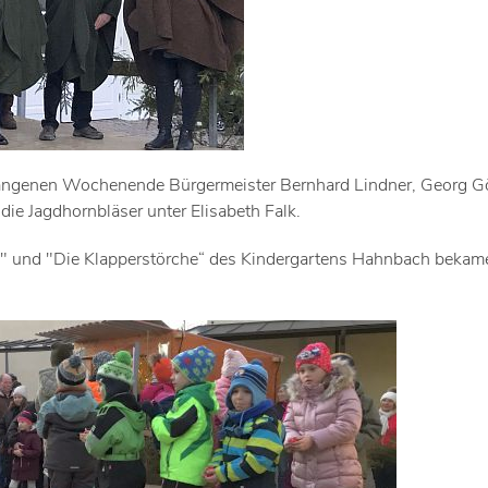
angenen Wochenende Bürgermeister Bernhard Lindner, Georg Gö
ie Jagdhornbläser unter Elisabeth Falk.
te" und "Die Klapperstörche“ des Kindergartens Hahnbach bekame