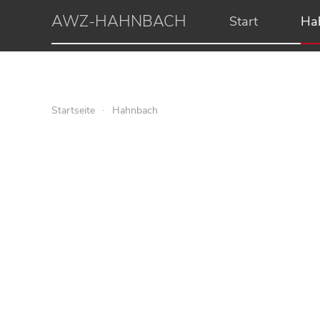
AWZ-HAHNBACH
Start
Ha
Startseite
Hahnbach