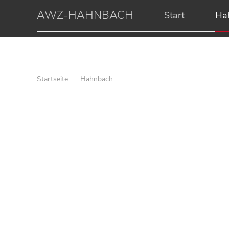
AWZ-HAHNBACH
Start
Ha
Startseite
Hahnbach