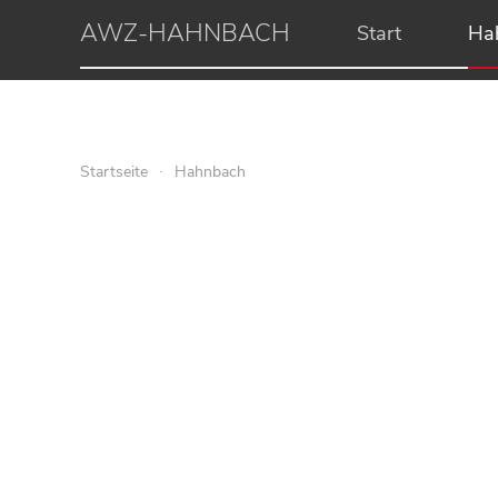
AWZ-HAHNBACH
Start
Ha
Startseite
Hahnbach