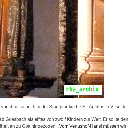
on ihm, so auch in der Stadtpfarrkirche St. Ägidius in Vilseck.
 Griesbach als elftes von zwölf Kindern zur Welt. Er sollte de
dheit an zu Gott hingezogen.
„Vom Venushof-Hansl müssen wir