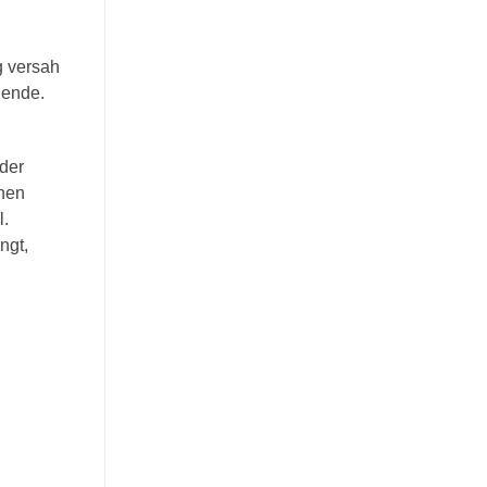
g versah
hende.
der
chen
l.
ngt,