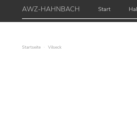
AWZ-HAHNBACH
Start
Ha
Startseite
Vilseck