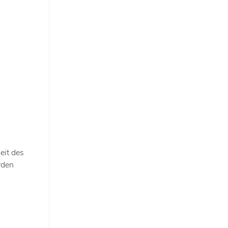
eit des
rden