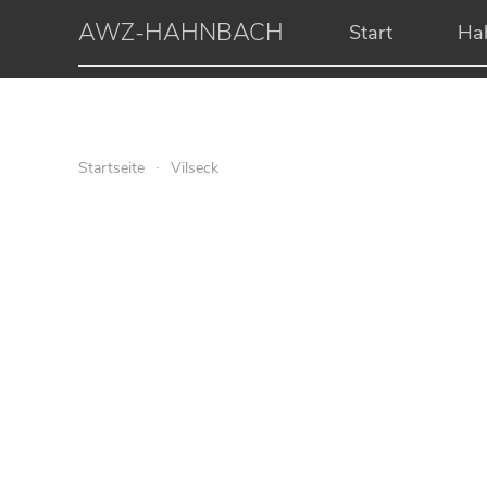
AWZ-HAHNBACH
Start
Ha
Startseite
Vilseck