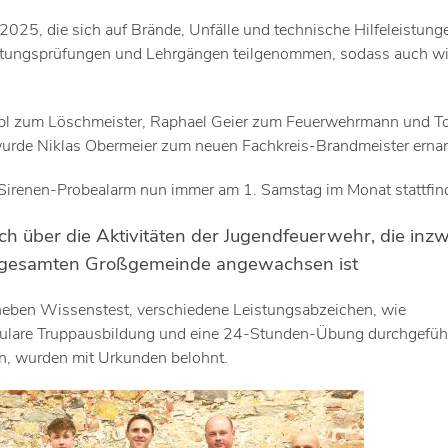
r 2025, die sich auf Brände, Unfälle und technische Hilfeleistung
istungsprüfungen und Lehrgängen teilgenommen, sodass auch w
robl zum Löschmeister, Raphael Geier zum Feuerwehrmann und T
urde Niklas Obermeier zum neuen Fachkreis-Brandmeister ernan
 Sirenen-Probealarm nun immer am 1. Samstag im Monat stattfin
 über die Aktivitäten der Jugendfeuerwehr, die inz
r gesamten Großgemeinde angewachsen ist
eben Wissenstest, verschiedene Leistungsabzeichen, wie
ulare Truppausbildung und eine 24-Stunden-Übung durchgeführ
n, wurden mit Urkunden belohnt.