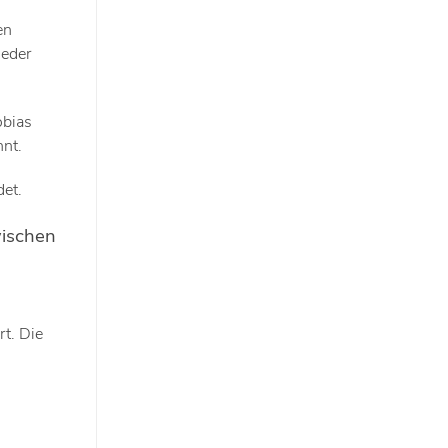
en
ieder
obias
nt.
det.
wischen
t. Die