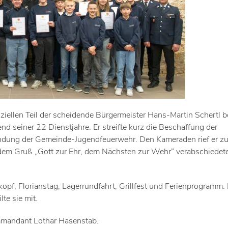
ziellen Teil der scheidende Bürgermeister Hans-Martin Schertl be
d seiner 22 Dienstjahre. Er streifte kurz die Beschaffung der
ndung der Gemeinde-Jugendfeuerwehr. Den Kameraden rief er z
 dem Gruß „Gott zur Ehr, dem Nächsten zur Wehr“ verabschiedete
opf, Florianstag, Lagerrundfahrt, Grillfest und Ferienprogramm.
lte sie mit.
mmandant Lothar Hasenstab.