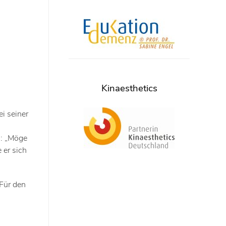
Kinaesthetics
i seiner
u: „Möge
 er sich
 Für den