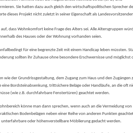
mieren. Sie hatten dazu auch gleich den wirtschaftspolitischen Sprecher d
rte dieses Projekt nicht zuletzt in seiner Eigenschaft als Landesvorsitzende
 auf, dass Wohnkomfort keine Frage des Alters sei. Alle Altersgruppen wür
innerhalb des Hauses oder der Wohnung vorhanden seien.
unfallbedingt für eine begrenzte Zeit mit einem Handicap leben müssten. S
inderung sollten ihr Zuhause ohne besondere Erschwernisse und möglichst
en wie der Grundrissgestaltung, dem Zugang zum Haus und den Zugängen 
 eine Bordsteinabsenkung, trittsichere Beläge oder Handläufe, an die oft ni
müsse (wie z.B. durchfahrbare Fenstertüren) geachtet werden.
 Wohnbereich könne man dann sprechen, wenn auch an die Vermeidung von
praktischen Bodenbelägen neben einer Reihe von anderen Punkten geachte
nd unterfahrbare oder höhenverstellbare Möblierung gedacht werden.