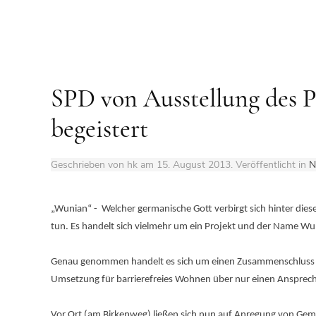
SPD von Ausstellung des
begeistert
Geschrieben von hk am
15. August 2013
. Veröffentlicht in
N
„Wunian“ - Welcher germanische Gott verbirgt sich hinter die
tun. Es handelt sich vielmehr um ein Projekt und der Name Wun
Genau genommen handelt es sich um einen Zusammenschluss v
Umsetzung für barrierefreies Wohnen über nur
einen
Ansprech
Vor Ort (am Birkenweg) ließen sich nun auf Anregung von Gem