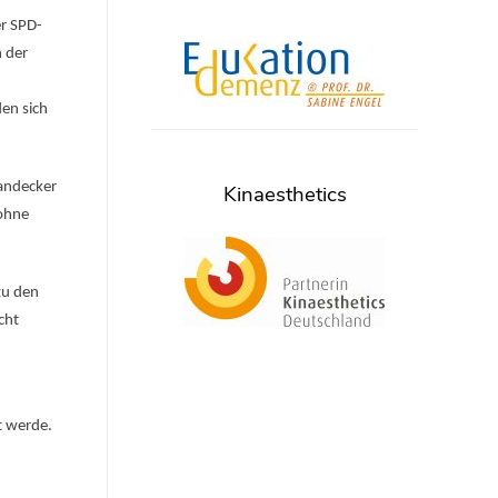
er SPD-
n der
den sich
tandecker
Kinaesthetics
 ohne
zu den
cht
t werde.