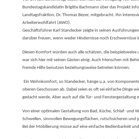
Bundestagskandidatin Brigitte Bachmann über das Projekt infor
Landtagsfraktion, Dr. Thomas Beyer, mitgebracht. Ihn interessie
Arbeiterwohlfahrt (AWO).
Geschäftsführer Karl Standecker zeigte in seinen Ausführungen
darüber freuen, wenn weder Hindernisse noch Erschwernisse 
Diesen Komfort würden auch alle schätzen, die beispielsweise 
war sich hier mit seinen Gästen einig: Auch Menschen mit Beh
fremde Hilfe benutzen beziehungsweise betreten können.
Ein Wohnkomfort, so Standecker, hänge u.a. von Komponent
oberen Geschossen ab. Dabei seien es oft sei einfache Dinge wie
gedacht werde. Aber auch auf die Tür- und Fenstergestaltung 
Von einer optimalen Gestaltung von Bad, Küche, Schlaf- und
Schwellen, sinnvollen Bewegungsflächen, rutschsicheren und 
Bei der Möbilierung müsse auf eine einfache Bedienbarkeit u