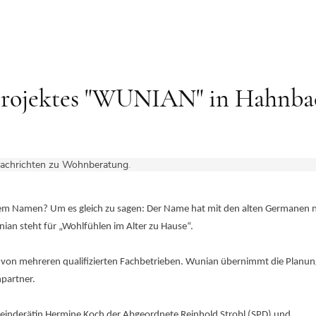
 Projektes "WUNIAN" in Hahnba
achrichten zu Wohnberatung
.
sem Namen? Um es gleich zu sagen: Der Name hat mit den alten Germanen n
ian steht für „Wohlfühlen im Alter zu Hause“.
on mehreren qualifizierten Fachbetrieben. Wunian übernimmt die Planu
partner.
einderätin Hermine Koch der Abgeordnete Reinhold Strobl (SPD) und