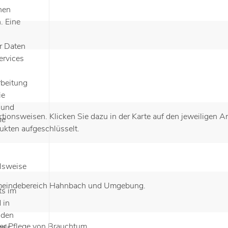
hen
. Eine
r Daten
ervices
rbeitung
ie
 und
ionsweisen. Klicken Sie dazu in der Karte auf den jeweiligen A
he
ukten aufgeschlüsselt.
lsweise
Gemeindebereich Hahnbach und Umgebung.
ts im
 in
nden
der Pflege von Brauchtum
els