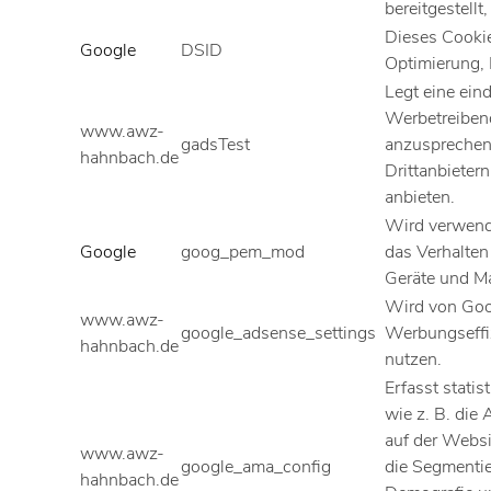
bereitgestellt
Dieses Cookie
Google
DSID
Optimierung,
Legt eine eind
Werbetreiben
www.awz-
gadsTest
anzusprechen
hahnbach.de
Drittanbietern
anbieten.
Wird verwend
Google
goog_pem_mod
das Verhalten
Geräte und M
Wird von Goo
www.awz-
google_adsense_settings
Werbungseffiz
hahnbach.de
nutzen.
Erfasst stati
wie z. B. die
auf der Websi
www.awz-
google_ama_config
die Segmentie
hahnbach.de