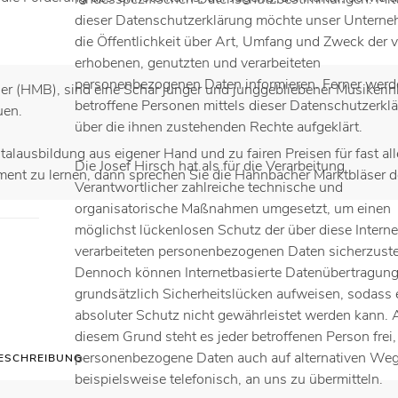
dieser Datenschutzerklärung möchte unser Untern
die Öffentlichkeit über Art, Umfang und Zweck der 
erhobenen, genutzten und verarbeiteten
personenbezogenen Daten informieren. Ferner werd
r (HMB), sind eine Schar junger und junggebliebener Musikerinne
betroffene Personen mittels dieser Datenschutzerkl
uen.
über die ihnen zustehenden Rechte aufgeklärt.
alausbildung aus eigener Hand und zu fairen Preisen für fast al
Die Josef Hirsch hat als für die Verarbeitung
ument zu lernen, dann sprechen Sie die Hahnbacher Marktbläser d
Verantwortlicher zahlreiche technische und
organisatorische Maßnahmen umgesetzt, um einen
möglichst lückenlosen Schutz der über diese Interne
verarbeiteten personenbezogenen Daten sicherzuste
Dennoch können Internetbasierte Datenübertragun
grundsätzlich Sicherheitslücken aufweisen, sodass 
absoluter Schutz nicht gewährleistet werden kann.
diesem Grund steht es jeder betroffenen Person frei,
personenbezogene Daten auch auf alternativen We
ESCHREIBUNG
beispielsweise telefonisch, an uns zu übermitteln.