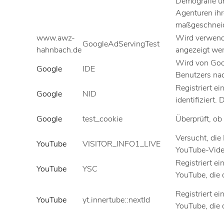
Demografie u
Agenturen ihr
maßgeschneid
www.awz-
Wird verwend
GoogleAdServingTest
hahnbach.de
angezeigt we
Wird von Goo
Google
IDE
Benutzers nac
Registriert ei
Google
NID
identifiziert.
Google
test_cookie
Überprüft, ob
Versucht, die
YouTube
VISITOR_INFO1_LIVE
YouTube-Vide
Registriert ei
YouTube
YSC
YouTube, die 
Registriert ei
YouTube
yt.innertube::nextId
YouTube, die 