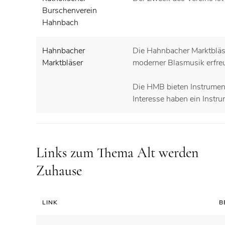
Burschenverein
Hahnbach
Hahnbacher
Die Hahnbacher Marktbläse
Marktbläser
moderner Blasmusik erfre
Die HMB bieten Instrument
Interesse haben ein Instr
Links zum Thema Alt werden
Zuhause
LINK
B