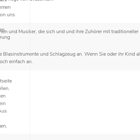
ehmen
von uns
en
n und Musiker, die sich und und ihre Zuhörer mit traditioneller
ärung
le Blasinstrumente und Schlagzeug an. Wenn Sie oder ihr Kind a
och einfach an.
tseite
llen.
gen
ein
 Aus
gen,