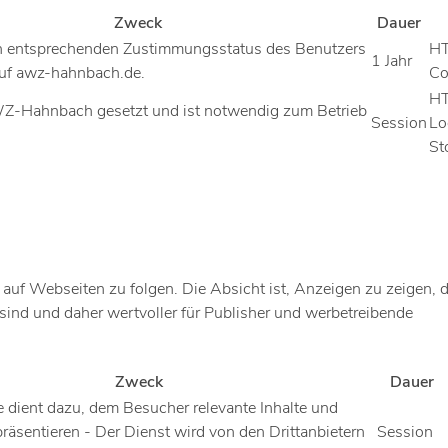
Zweck
Dauer
n entsprechenden Zustimmungsstatus des Benutzers
H
1 Jahr
auf awz-hahnbach.de.
Co
H
-Hahnbach gesetzt und ist notwendig zum Betrieb
Session
Lo
St
f Webseiten zu folgen. Die Absicht ist, Anzeigen zu zeigen, d
sind und daher wertvoller für Publisher und werbetreibende
Zweck
Dauer
 dient dazu, dem Besucher relevante Inhalte und
äsentieren - Der Dienst wird von den Drittanbietern
Session