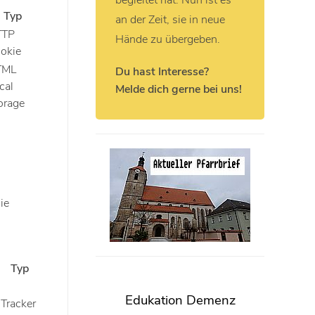
begleitet hat. Nun ist es
Typ
an der Zeit, sie in neue
TTP
Hände zu übergeben.
okie
TML
Du hast Interesse?
cal
Melde dich gerne bei uns!
orage
ie
Typ
Edukation Demenz
Tracker