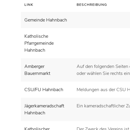
LINK
BESCHREIBUNG
Gemeinde Hahnbach
Katholische
Pfarrgemeinde
Hahnbach
Amberger
Auf den folgenden Seiten 
Bauernmarkt
oder wählen Sie rechts ei
CSU/FU Hahnbach
Meldungen aus der CSU H
Jägerkameradschaft
Ein kameradschaftlicher
Hahnbach
Katholischer
Der Zweck des Vereins ist