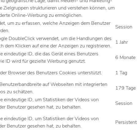
nd geografische Lage, damit Medien- und Marketing-
e Zielgruppen strukturieren und verstehen können, um
erte Online-Werbung zu ermöglichen.
et, um zu erfassen, welche Anzeigen dem Benutzer
Session
rden.
gle DoubleClick verwendet, um die Handlungen des
1 Jahr
h dem Klicken auf eine der Anzeigen zu registrieren.
ne eindeutige ID, die das Gerät eines Benutzers
6 Monate
 Die ID wird für gezielte Werbung genutzt.
 der Browser des Benutzers Cookies unterstützt.
1 Tag
 Benutzerbandbreite auf Webseiten mit integrierten
179 Tage
os zu schätzen.
ne eindeutige ID, um Statistiken der Videos von
Session
der Benutzer gesehen hat, zu behalten.
ne eindeutige ID, um Statistiken der Videos von
Persistent
der Benutzer gesehen hat, zu behalten.