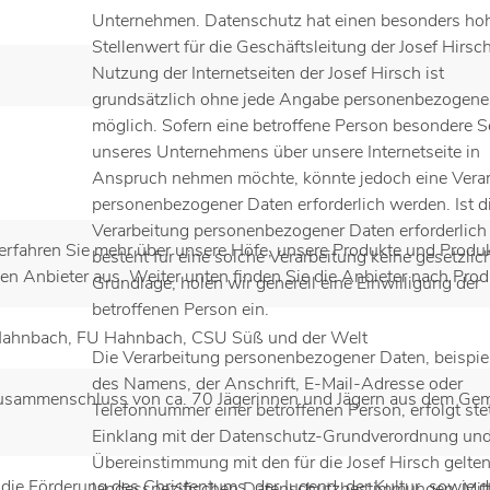
Unternehmen. Datenschutz hat einen besonders ho
Stellenwert für die Geschäftsleitung der Josef Hirsch
Nutzung der Internetseiten der Josef Hirsch ist
grundsätzlich ohne jede Angabe personenbezogene
möglich. Sofern eine betroffene Person besondere S
unseres Unternehmens über unsere Internetseite in
Anspruch nehmen möchte, könnte jedoch eine Vera
personenbezogener Daten erforderlich werden. Ist d
Verarbeitung personenbezogener Daten erforderlich
erfahren Sie mehr über unsere Höfe, unsere Produkte und Produkt
besteht für eine solche Verarbeitung keine gesetzlic
nen Anbieter aus. Weiter unten finden Sie die Anbieter nach Prod
Grundlage, holen wir generell eine Einwilligung der
betroffenen Person ein.
ahnbach, FU Hahnbach, CSU Süß und der Welt
Die Verarbeitung personenbezogener Daten, beispie
des Namens, der Anschrift, E-Mail-Adresse oder
 Zusammenschluss von ca. 70 Jägerinnen und Jägern aus dem 
Telefonnummer einer betroffenen Person, erfolgt ste
Einklang mit der Datenschutz-Grundverordnung und
Übereinstimmung mit den für die Josef Hirsch gelte
 die Förderung des Christentums, der Jugend, der Kultur, sowie 
landesspezifischen Datenschutzbestimmungen. Mitt