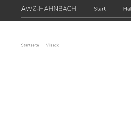
AWZ-HAHNBACH
Start
Ha
Startseite
Vilseck