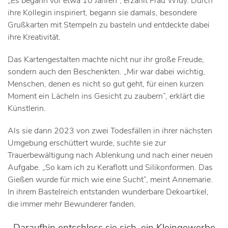
„Es begann vor etwa 10 Jahren“, erzählt Frau Widy. Durch
ihre Kollegin inspiriert, begann sie damals, besondere
Grußkarten mit Stempeln zu basteln und entdeckte dabei
ihre Kreativität.
Das Kartengestalten machte nicht nur ihr große Freude,
sondern auch den Beschenkten. „Mir war dabei wichtig,
Menschen, denen es nicht so gut geht, für einen kurzen
Moment ein Lächeln ins Gesicht zu zaubern“, erklärt die
Künstlerin.
Als sie dann 2023 von zwei Todesfällen in ihrer nächsten
Umgebung erschüttert wurde, suchte sie zur
Trauerbewältigung nach Ablenkung und nach einer neuen
Aufgabe. „So kam ich zu Keraflott und Silikonformen. Das
Gießen wurde für mich wie eine Sucht“, meint Annemarie.
In ihrem Bastelreich entstanden wunderbare Dekoartikel,
die immer mehr Bewunderer fanden.
Daraufhin entschloss sie sich, ein Kleingewerbe