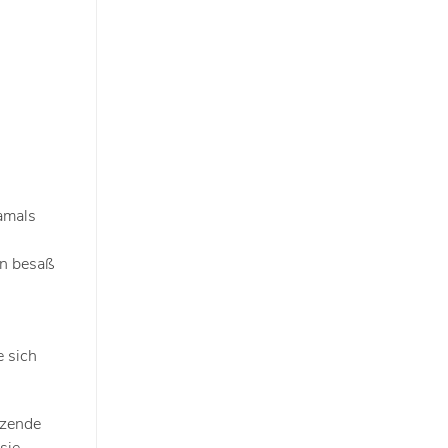
amals
en besaß
e sich
tzende