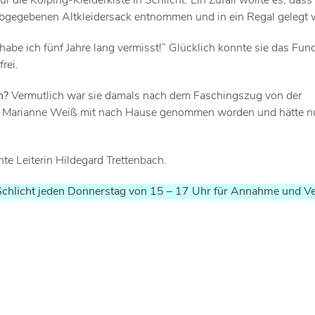
 die Kolping-Kleiderkiste in Schlicht. Ein Zufall wollte es, dass 
abgegebenen Altkleidersack entnommen und in ein Regal gelegt 
ie habe ich fünf Jahre lang vermisst!“ Glücklich konnte sie das Fu
rei.
n?
Vermutlich war sie damals nach dem Faschingszug von der
en Marianne Weiß mit nach Hause genommen worden und hätte n
inte Leiterin Hildegard Trettenbach.
 Schlicht jeden Donnerstag von 15 – 17 Uhr für Annahme und V