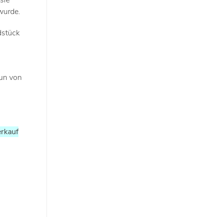
sie
wurde.
ndstück
un von
erkauf