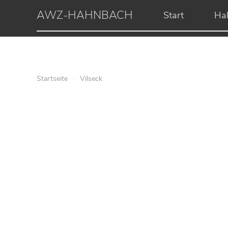
AWZ-HAHNBACH
Start
Ha
Startseite
Vilseck