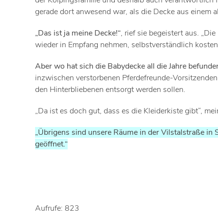
der Kolpingsfamilie und deshalb auch verantwortlich für
gerade dort anwesend war, als die Decke aus einem 
„Das ist ja meine Decke!“
, rief sie begeistert aus. „D
wieder in Empfang nehmen, selbstverständlich kostenf
Aber wo hat sich die Babydecke all die Jahre befunde
inzwischen verstorbenen Pferdefreunde-Vorsitzend
den Hinterbliebenen entsorgt werden sollen.
„Da ist es doch gut, dass es die Kleiderkiste gibt“, me
„Übrigens sind unsere Räume in der Vilstalstraße in
geöffnet.“
Aufrufe: 823