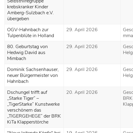
Selbsthilfegruppe
krebskranker Kinder
Amberg-Sulzbach e.V.
übergeben
OGV-Hahnbach zur
29. April 2026
Gesc
Tulpenblüte in Holland
mma
80. Geburtstag von
29. April 2026
Gesc
Hedwig David aus
Hel
Mimbach
Dominik Sachsenhauser,
29. April 2026
Gesc
neuer Bürgermeister von
Hel
Hahnbach
Dschungel trifft auf
20. April 2026
Gesc
„Starke Tiger“ –
BRK-
„TigerStarke“ Kunstwerke
Klap
verschönern das
„TIGERGEHEGE“ der BRK
KiTa Klapperstörche