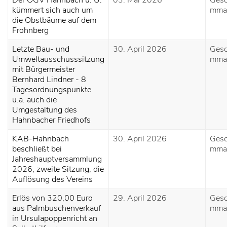
Der OGV Hahnbach u. U.
03. Mai 2026
Gesc
kümmert sich auch um
mma
die Obstbäume auf dem
Frohnberg
Letzte Bau- und
30. April 2026
Gesc
Umweltausschusssitzung
mma
mit Bürgermeister
Bernhard Lindner - 8
Tagesordnungspunkte
u.a. auch die
Umgestaltung des
Hahnbacher Friedhofs
KAB-Hahnbach
30. April 2026
Gesc
beschließt bei
mma
Jahreshauptversammlung
2026, zweite Sitzung, die
Auflösung des Vereins
Erlös von 320,00 Euro
29. April 2026
Gesc
aus Palmbuschenverkauf
mma
in Ursulapoppenricht an