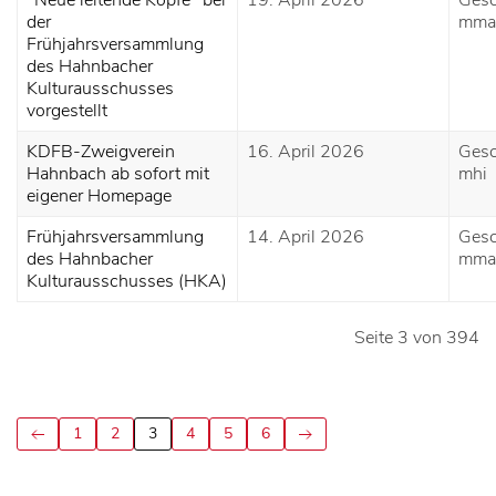
"Neue leitende Köpfe" bei
19. April 2026
Gesc
der
mma
Frühjahrsversammlung
des Hahnbacher
Kulturausschusses
vorgestellt
KDFB-Zweigverein
16. April 2026
Gesc
Hahnbach ab sofort mit
mhi
eigener Homepage
Frühjahrsversammlung
14. April 2026
Gesc
des Hahnbacher
mma
Kulturausschusses (HKA)
Seite 3 von 394
1
2
3
4
5
6