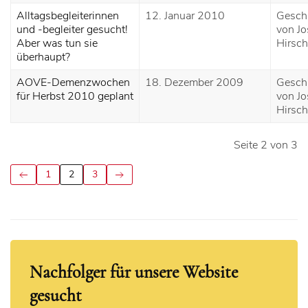
Alltagsbegleiterinnen
12. Januar 2010
Gesch
und -begleiter gesucht!
von Jo
Aber was tun sie
Hirsch
überhaupt?
AOVE-Demenzwochen
18. Dezember 2009
Gesch
für Herbst 2010 geplant
von Jo
Hirsch
Seite 2 von 3
1
2
3
Nachfolger für unsere Website
gesucht