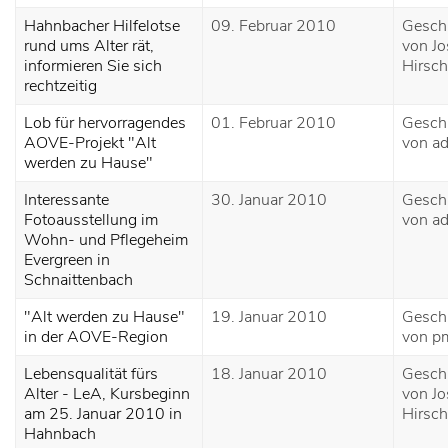
Hahnbacher Hilfelotse
09. Februar 2010
Gesch
rund ums Alter rät,
von Jo
informieren Sie sich
Hirsch
rechtzeitig
Lob für hervorragendes
01. Februar 2010
Gesch
AOVE-Projekt "Alt
von a
werden zu Hause"
Interessante
30. Januar 2010
Gesch
Fotoausstellung im
von a
Wohn- und Pflegeheim
Evergreen in
Schnaittenbach
"Alt werden zu Hause"
19. Januar 2010
Gesch
in der AOVE-Region
von p
Lebensqualität fürs
18. Januar 2010
Gesch
Alter - LeA, Kursbeginn
von Jo
am 25. Januar 2010 in
Hirsch
Hahnbach